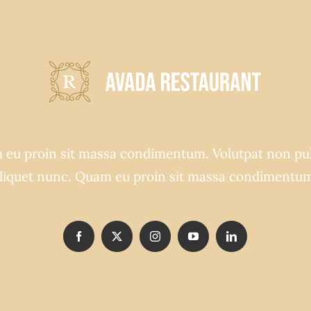
eu proin sit massa condimentum. Volutpat non pu
liquet nunc. Quam eu proin sit massa condimentu