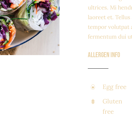
ultrices. Mi hend
laoreet et. Tellu
tempor volutpat
fermentum dui ut 
Allergen Info
Egg free
Gluten
free